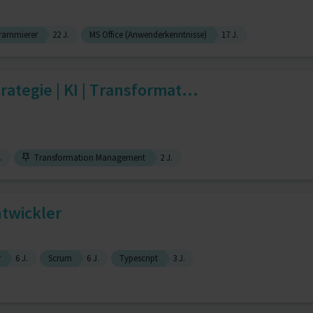
rammierer
22 J.
MS Office (Anwenderkenntnisse)
17 J.
ategie | KI | Transformat...
.
Transformation Management
2 J.
twickler
r
6 J.
Scrum
6 J.
Typescript
3 J.