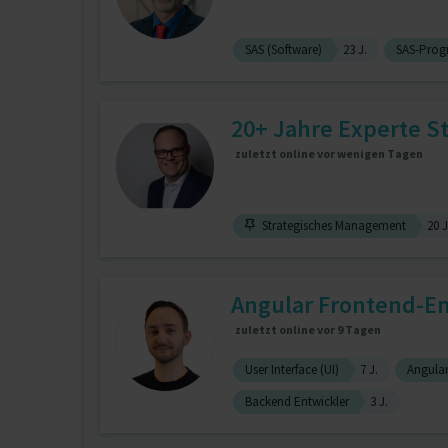
SAS (Software)
23 J.
SAS-Prog
20+ Jahre Experte Str
zuletzt online vor wenigen Tagen
Strategisches Management
20 J
Angular Frontend-En
zuletzt online vor 9 Tagen
User Interface (UI)
7 J.
Angula
Backend Entwickler
3 J.