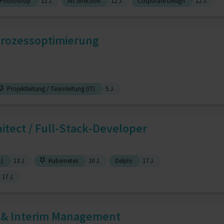
 Photoshop
12 J.
Art direction
12 J.
Corporate Design
12 J.
Prozessoptimierung
Projektleitung / Teamleitung (IT)
5 J.
itect / Full-Stack-Developer
.)
13 J.
Kubernetes
10 J.
Delphi
17 J.
17 J.
g & Interim Management