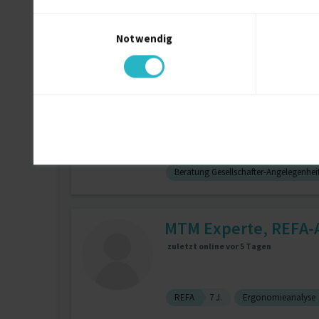
Einwilligungsauswahl
Notwendig
SAP ECC
4 J.
Solution A
Virtuelle Assistenz|B
Beratung Gesellschafter-Angelegenhei
MTM Experte, REFA-A
zuletzt online vor 5 Tagen
REFA
7 J.
Ergonomieanalyse