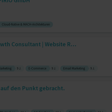
PIRIO GmbH
Cloud-Native & MACH-Architekturen
owth Consultant | Website R...
Marketing
9 J.
E-Commerce
9 J.
Email Marketing
9 J.
auf den Punkt gebracht.