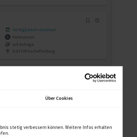
Verfügbarkeit einsehen
Referenzen
5
auf Anfrage
D-63739 Aschaffenburg
Verfügbarkeit einsehen
Referenzen
0
Über Cookies
auf Anfrage
D-63741 Aschaffenburg
bnis stetig verbessern können. Weitere Infos erhalten
ufen.