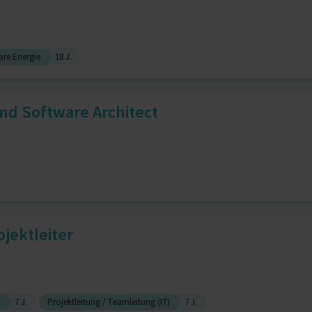
are Energie
18 J.
nd Software Architect
rojektleiter
7 J.
Projektleitung / Teamleitung (IT)
7 J.