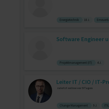
Energietechnik
18 J.
Erneuerb
Software Engineer u
Projektmanagement (IT)
4 J.
Leiter IT / CIO / IT-P
zuletzt online vor 9 Tagen
Change Management
9 J.
ITIL