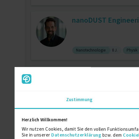
nanoDUST Engineerin
Nanotechnologie
8 J.
Physik
PMO - Projekt-Facilit
Personalführung
7 J.
Fü
Zustimmung
Controlling
5 J.
Herzlich Willkommen!
Architect
Wir nutzen Cookies, damit Sie den vollen Funktionsumfa
Sie in unserer
Datenschutzerklärung
bzw. dem
Cookie
zuletzt online vor wenigen Tagen