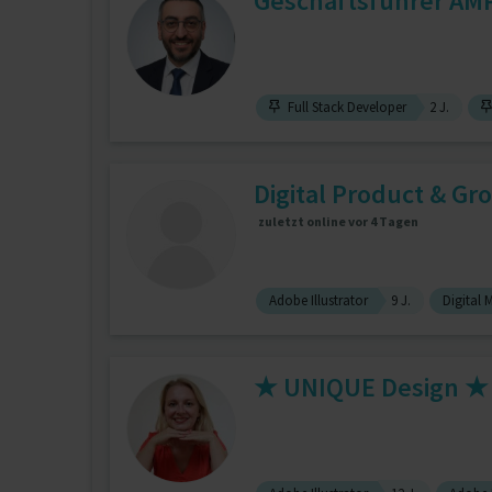
Geschäftsführer AM
Full Stack Developer
2 J.
Digital Product & Gr
zuletzt online vor 4 Tagen
Adobe Illustrator
9 J.
Digital 
★ UNIQUE Design ★ 