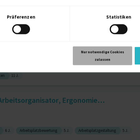
Präferenzen
Statistiken
rchitektur
1 J.
Software Architecture
ackoffice|E-Mail- & Termin...
Nur notwendige Cookies
zulassen
ten
11 J.
rbeitsorganisator, Ergonomie...
6 J.
Arbeitsplatzbewertung
5 J.
Arbeitsplatzgestaltung
5 J.