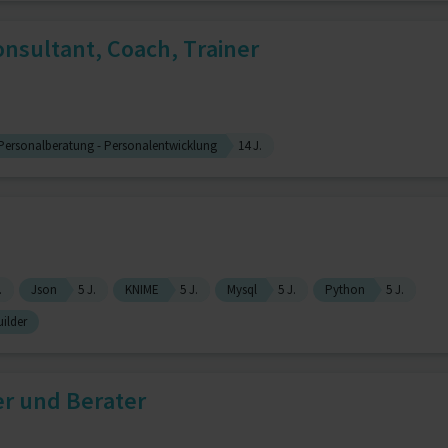
sultant, Coach, Trainer
ersonalberatung - Personalentwicklung
14 J.
.
Json
5 J.
KNIME
5 J.
Mysql
5 J.
Python
5 J.
ilder
er und Berater