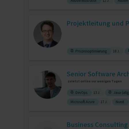
Adobe Illustrator
12 J.
Adobe
Projektleitung und 
Prozessoptimierung
18 J.
Senior Software Arch
zuletzt online vor wenigen Tagen
DevOps
13 J.
Java (allg
Microsoft Azure
17 J.
Nunit
Business Consultin