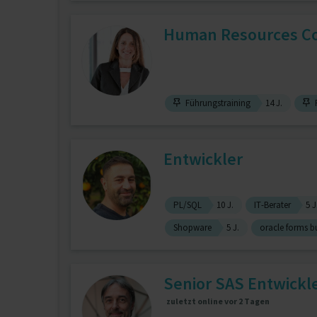
Human Resources Con
Führungstraining
14 J.
P
Entwickler
PL/SQL
10 J.
IT-Berater
5 J
Shopware
5 J.
oracle forms bu
Senior SAS Entwickl
zuletzt online vor 2 Tagen