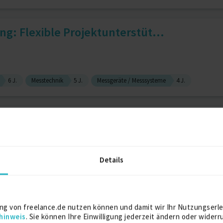
g: Flexible Projektunterstüt...
6 J.
Messtechnik
5 J.
Messgeräte / Messsysteme
4 J.
atorin // Post Merger Inte...
hrungstraining
7 J.
Change Management
3 J.
Details
ng von freelance.de nutzen können und damit wir Ihr Nutzungserle
hinweis
. Sie können Ihre Einwilligung jederzeit ändern oder widerr