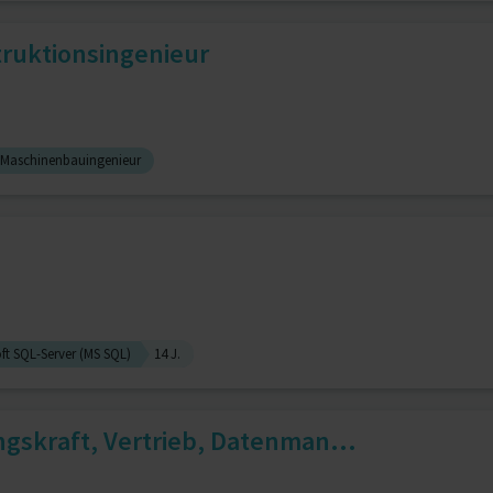
ruktionsingenieur
Maschinenbauingenieur
ft SQL-Server (MS SQL)
14 J.
gskraft, Vertrieb, Datenman...