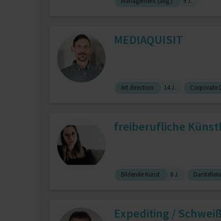
Management (allg.)
9 J.
MEDIAQUISIT
Art direction
14 J.
Corporate 
freiberufliche Künst
Bildende Kunst
8 J.
Darstellen
Expediting / Schwei