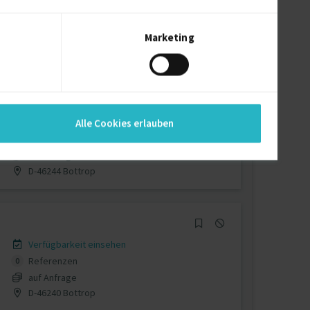
Verfügbarkeit einsehen
Referenzen
0
€93/Stunde
Marketing
D-46238 Bottrop
Verfügbarkeit einsehen
Alle Cookies erlauben
Referenzen
0
auf Anfrage
D-46244 Bottrop
Verfügbarkeit einsehen
Referenzen
0
auf Anfrage
D-46240 Bottrop