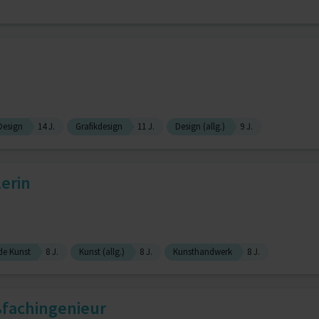
Design
14 J.
Grafikdesign
11 J.
Design (allg.)
9 J.
lerin
de Kunst
8 J.
Kunst (allg.)
8 J.
Kunsthandwerk
8 J.
ßfachingenieur