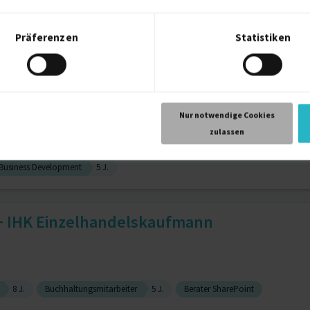
Präferenzen
Statistiken
ge)
3 J.
Projektmanagement
3 J.
Buchhaltung
2 J.
 Project Manager with Globa...
Nur notwendige Cookies
zulassen
Business Development
5 J.
 IHK Einzelhandelskaufmann
8 J.
Buchhaltungsmitarbeiter
5 J.
Berater SharePoint