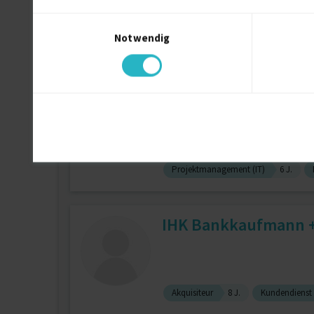
Einwilligungsauswahl
Notwendig
Ableser
3 J.
Analytiker (Sonsti
Senior Business & IT
zuletzt online vor wenigen Tagen
Projektmanagement (IT)
6 J.
IHK Bankkaufmann +
Akquisiteur
8 J.
Kundendienst