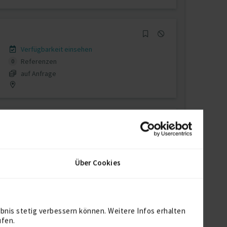
Verfügbarkeit einsehen
Referenzen
0
auf Anfrage
Verfügbarkeit einsehen
Referenzen
0
Über Cookies
auf Anfrage
D-46236 Bottrop
bnis stetig verbessern können. Weitere Infos erhalten
ufen.