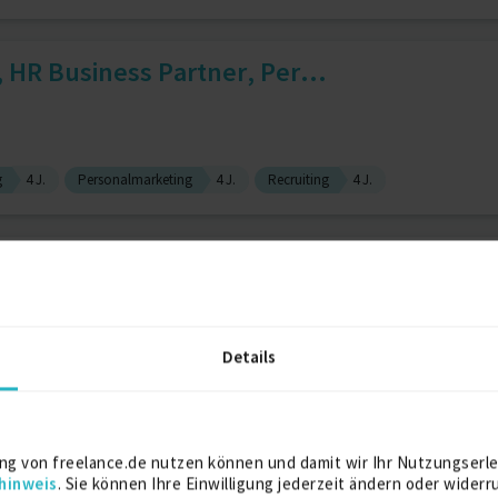
, HR Business Partner, Per...
g
4 J.
Personalmarketing
4 J.
Recruiting
4 J.
Details
Powerapps
3 J.
Softwareentwicklung (allg.)
3 J.
reporting, Billig and Contr...
ng von freelance.de nutzen können und damit wir Ihr Nutzungserle
hinweis
. Sie können Ihre Einwilligung jederzeit ändern oder widerr