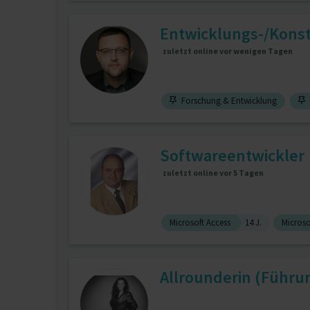
Entwicklungs-/Konst
zuletzt online vor wenigen Tagen
Forschung & Entwicklung
Softwareentwickler
zuletzt online vor 5 Tagen
Microsoft Access
14 J.
Microso
Allrounderin (Führun