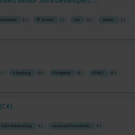
tekt/Senior Java Developer/...
ubernetes
5 J.
Docker
3 J.
Jira
10 J.
Jenkins
9 J.
 J.
It-Beratung
18 J.
Postgresql
18 J.
HTML5
18 J.
(C#)
Data Warehousing
9 J.
JavaScript-Frameworks
9 J.