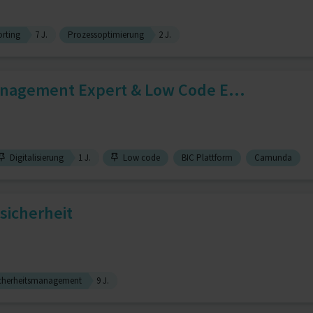
rting
7 J.
Prozessoptimierung
2 J.
nagement Expert & Low Code E...
Digitalisierung
1 J.
Low code
BIC Plattform
Camunda
ssicherheit
icherheitsmanagement
9 J.