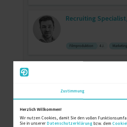
Recruiting Specialist
Filmproduktion
4 J.
Marketin
LoicNgansop
zuletzt online vor wenigen Tagen
Zustimmung
Microsoft Power Automate
3 J.
Herzlich Willkommen!
Projektkaufmann für 
Wir nutzen Cookies, damit Sie den vollen Funktionsumfa
Sie in unserer
Datenschutzerklärung
bzw. dem
Cookie