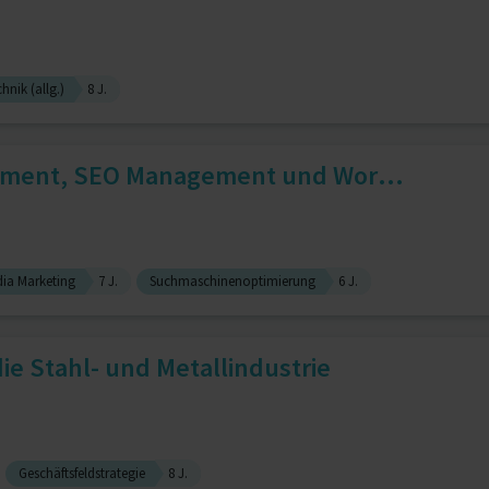
hnik (allg.)
8 J.
ement, SEO Management und Wor...
dia Marketing
7 J.
Suchmaschinenoptimierung
6 J.
die Stahl- und Metallindustrie
Geschäftsfeldstrategie
8 J.