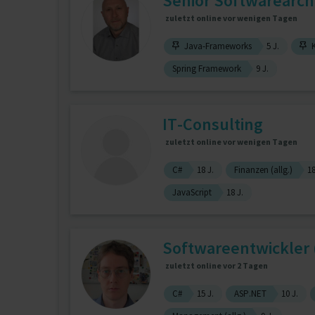
Senior Softwarearchi
zuletzt online vor wenigen Tagen
Java-Frameworks
5 J.
K
Spring Framework
9 J.
IT-Consulting
zuletzt online vor wenigen Tagen
C#
18 J.
Finanzen (allg.)
18
JavaScript
18 J.
Softwareentwickler 
zuletzt online vor 2 Tagen
C#
15 J.
ASP.NET
10 J.