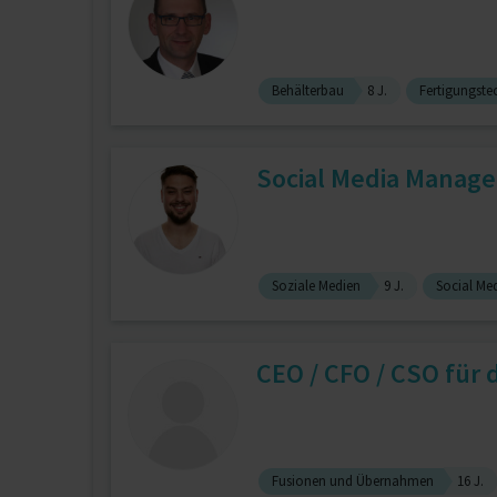
Behälterbau
8 J.
Fertigungstec
Social Media Manag
Soziale Medien
9 J.
Social Me
CEO / CFO / CSO für 
Fusionen und Übernahmen
16 J.