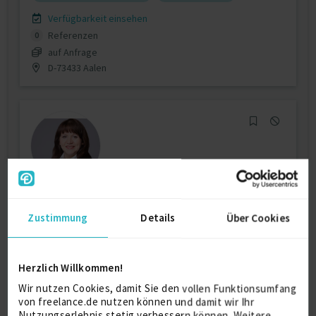
Verfügbarkeit einsehen
Referenzen
0
auf Anfrage
D-73433 Aalen
Interim Manager Finanzen & Controlling
Zustimmung
Details
Über Cookies
Controlling
15 J.
Reporting
14 J.
Budgetierung
13 J.
Personalcontrolling
13 J.
Herzlich Willkommen!
Wir nutzen Cookies, damit Sie den vollen Funktionsumfang
Verfügbarkeit einsehen
von freelance.de nutzen können und damit wir Ihr
Referenzen
0
Nutzungserlebnis stetig verbessern können. Weitere