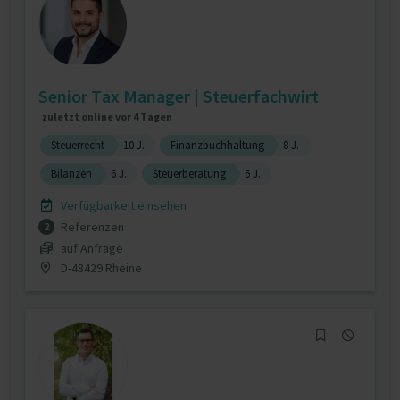
Senior Tax Manager | Steuerfachwirt
zuletzt online vor 4 Tagen
Steuerrecht
10 J.
Finanzbuchhaltung
8 J.
Bilanzen
6 J.
Steuerberatung
6 J.
Verfügbarkeit einsehen
Referenzen
2
auf Anfrage
D-48429 Rheine