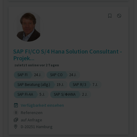
SAP FI/CO S/4 Hana Solution Consultant -
Projek...
zuletzt online vor 2 Tagen
SAP FI
24 J.
SAP CO
24 J.
SAP Beratung (allg.)
19 J.
SAP R/3
7 J.
SAP FI-AA
5 J.
SAP S/4HANA
2 J.
Verfügbarkeit einsehen
Referenzen
0
auf Anfrage
D-20251 Hamburg