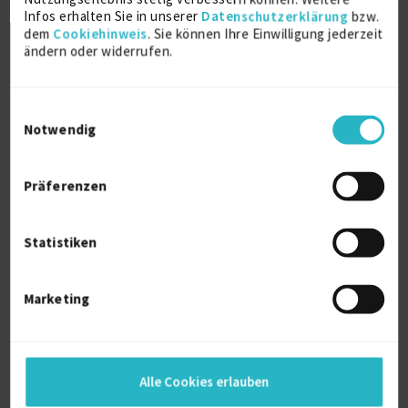
€130 - €160/Stunde
Infos erhalten Sie in unserer
Datenschutzerklärung
bzw.
D-50735 Köln
dem
Cookiehinweis
. Sie können Ihre Einwilligung jederzeit
ändern oder widerrufen.
Einwilligungsauswahl
Notwendig
Präferenzen
Controlling und betriebswirtschaftliche
Beratung
Statistiken
Deckungsbeitrag
8 J.
Controlling
4 J.
Marketing
Business Plan
3 J.
Ergebnisrechnung
2 J.
Verfügbarkeit einsehen
Referenzen
0
auf Anfrage
Alle Cookies erlauben
Bayern Deutschland