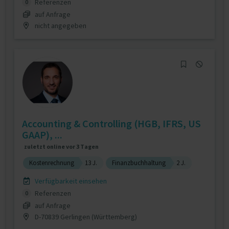
Referenzen
0
auf Anfrage
nicht angegeben
Accounting & Controlling (HGB, IFRS, US
GAAP), ...
zuletzt online vor 3 Tagen
Kostenrechnung
13 J.
Finanzbuchhaltung
2 J.
Verfügbarkeit einsehen
Referenzen
0
auf Anfrage
D-70839 Gerlingen (Württemberg)