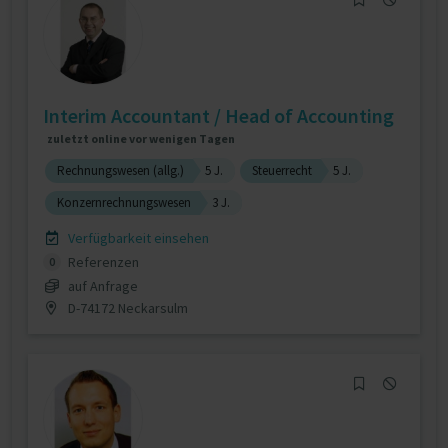
Interim Accountant / Head of Accounting
zuletzt online vor wenigen Tagen
Rechnungswesen (allg.)
5 J.
Steuerrecht
5 J.
Konzernrechnungswesen
3 J.
Verfügbarkeit einsehen
Referenzen
0
auf Anfrage
D-74172 Neckarsulm