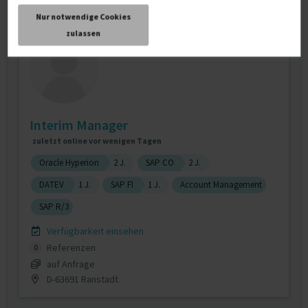
Nur notwendige Cookies
zulassen
Interim Manager
zuletzt online vor wenigen Tagen
Oracle Hyperion
2 J.
SAP CO
2 J.
DATEV
1 J.
SAP FI
1 J.
Account Management
SAP R/3
Verfügbarkeit einsehen
Referenzen
0
auf Anfrage
D-63691 Ranstadt