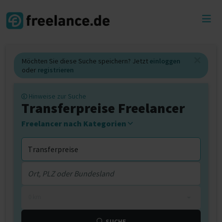
Toggl
menu
Möchten Sie diese Suche speichern? Jetzt
einloggen
oder
registrieren
Hinweise zur Suche
Transferpreise Freelancer
Freelancer nach Kategorien
0 km
SUCHE