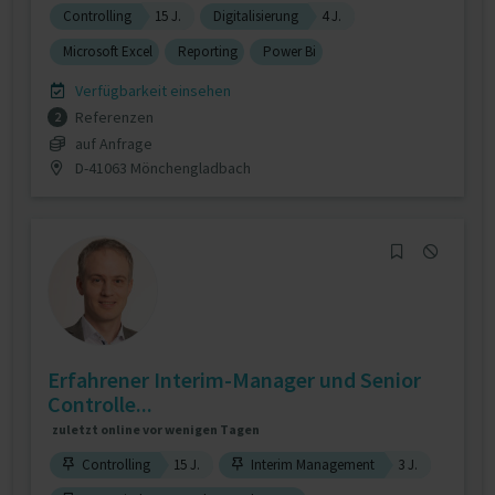
Controlling
15 J.
Digitalisierung
4 J.
Microsoft Excel
Reporting
Power Bi
Verfügbarkeit einsehen
Referenzen
2
auf Anfrage
D-41063 Mönchengladbach
Erfahrener Interim‑Manager und Senior
Controlle...
zuletzt online vor wenigen Tagen
Controlling
15 J.
Interim Management
3 J.