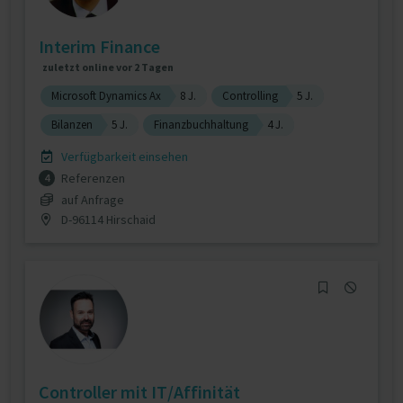
Interim Finance
zuletzt online vor 2 Tagen
Microsoft Dynamics Ax
8 J.
Controlling
5 J.
Bilanzen
5 J.
Finanzbuchhaltung
4 J.
Verfügbarkeit einsehen
Referenzen
4
auf Anfrage
D-96114 Hirschaid
Controller mit IT/Affinität