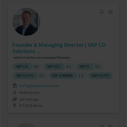
Founder & Managing Director | SAP CO
Solutions ...
zuletzt online vor wenigen Stunden
SAP CO
4 J.
SAP ECC
3 J.
SAP FI
3 J.
SAP CO-PA
2 J.
SAP S/4HANA
1 J.
SAP CO-PC
Verfügbarkeit einsehen
Referenzen
0
auf Anfrage
D-53125 Bonn