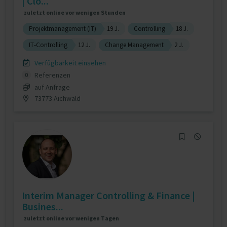
| Clo...
zuletzt online vor wenigen Stunden
Projektmanagement (IT)
19 J.
Controlling
18 J.
IT-Controlling
12 J.
Change Management
2 J.
Verfügbarkeit einsehen
Referenzen
0
auf Anfrage
73773 Aichwald
Interim Manager Controlling & Finance |
Busines...
zuletzt online vor wenigen Tagen