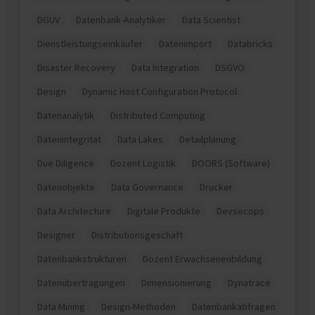
DGUV
Datenbank-Analytiker
Data Scientist
Dienstleistungseinkäufer
Datenimport
Databricks
Disaster Recovery
Data Integration
DSGVO
Design
Dynamic Host Configuration Protocol
Datenanalytik
Distributed Computing
Datenintegrität
Data Lakes
Detailplanung
Due Diligence
Dozent Logistik
DOORS (Software)
Datenobjekte
Data Governance
Drucker
Data Architecture
Digitale Produkte
Devsecops
Designer
Distributionsgeschäft
Datenbankstrukturen
Dozent Erwachsenenbildung
Datenübertragungen
Dimensionierung
Dynatrace
Data Mining
Design-Methoden
Datenbankabfragen