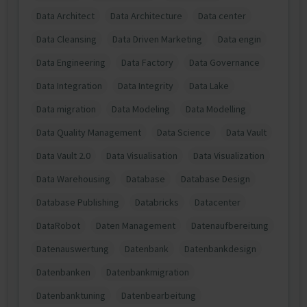
Data Architect
Data Architecture
Data center
Data Cleansing
Data Driven Marketing
Data engin
Data Engineering
Data Factory
Data Governance
Data Integration
Data Integrity
Data Lake
Data migration
Data Modeling
Data Modelling
Data Quality Management
Data Science
Data Vault
Data Vault 2.0
Data Visualisation
Data Visualization
Data Warehousing
Database
Database Design
Database Publishing
Databricks
Datacenter
DataRobot
Daten Management
Datenaufbereitung
Datenauswertung
Datenbank
Datenbankdesign
Datenbanken
Datenbankmigration
Datenbanktuning
Datenbearbeitung