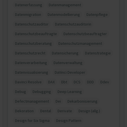
Datenerfassung
Datenmanagement
Datenmigration
Datenmodellierung
Datenpflege
Datenschutzauditor
Datenschutzauditorin
Datenschutzbeauftragte
Datenschutzbeauftragter
Datenschutzberatung
Datenschutzmanagement
Datenschutzrecht
Datensicherung
Datenstrategie
Datenverarbeitung
Datenverwaltung
Datenvisualisierung
DaVinci Developer
Davinci Resolve
DAX
Dbt
DCS
DDD
Ddev
Debug
Debugging
Deep Learning
Defectmanagement
Dei
Dekarbonisierung
Dekoration
Dental
Derivate
Design (allg.)
Design for Six Sigma
Design Pattern