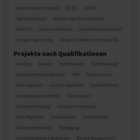
Davinci Resolve Studio
DATEV
DOOH
Digital Adoption
Digitale Signalverarbeitung
DGUV V3
Diplom-Kaufmann
Dienstleistungseinkauf
Design engineering
Design for Manufacturing (DFM)
Projekte nach Qualifikationen
DevOps
Docker
Datenbanken
Dienstleistung
Dokumentenmanagement
DNS
Data Science
Data Engineer
DevOps-Ingenieur
Datenarchitekt
Datenbankspezialisten
Data Analyst
Data Warehousing
Database Developer
Data Migration
Datenqualität
Datenstruktur
Datenverarbeitung
Debugging
Demonstrations-Fähigkeiten
Device Management