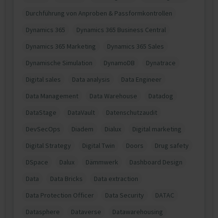
Durchführung von Anproben & Passformkontrollen
Dynamics 365
Dynamics 365 Business Central
Dynamics 365 Marketing
Dynamics 365 Sales
Dynamische Simulation
DynamoDB
Dynatrace
Digital sales
Data analysis
Data Engineer
Data Management
Data Warehouse
Datadog
DataStage
DataVault
Datenschutzaudit
DevSecOps
Diadem
Dialux
Digital marketing
Digital Strategy
Digital Twin
Doors
Drug safety
DSpace
Dalux
Dämmwerk
Dashboard Design
Data
Data Bricks
Data extraction
Data Protection Officer
Data Security
DATAC
Datasphere
Dataverse
Datawarehousing