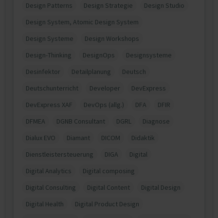
Design Patterns
Design Strategie
Design Studio
Design System, Atomic Design System
Design Systeme
Design Workshops
Design-Thinking
DesignOps
Designsysteme
Desinfektor
Detailplanung
Deutsch
Deutschunterricht
Developer
DevExpress
DevExpress XAF
DevOps (allg.)
DFA
DFIR
DFMEA
DGNB Consultant
DGRL
Diagnose
Dialux EVO
Diamant
DICOM
Didaktik
Dienstleistersteuerung
DIGA
Digital
Digital Analytics
Digital composing
Digital Consulting
Digital Content
Digital Design
Digital Health
Digital Product Design