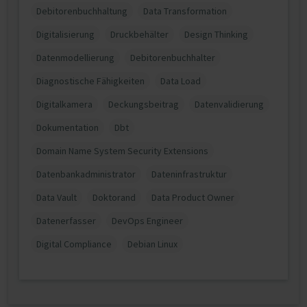
Debitorenbuchhaltung
Data Transformation
Digitalisierung
Druckbehälter
Design Thinking
Datenmodellierung
Debitorenbuchhalter
Diagnostische Fähigkeiten
Data Load
Digitalkamera
Deckungsbeitrag
Datenvalidierung
Dokumentation
Dbt
Domain Name System Security Extensions
Datenbankadministrator
Dateninfrastruktur
Data Vault
Doktorand
Data Product Owner
Datenerfasser
DevOps Engineer
Digital Compliance
Debian Linux