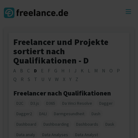
Toggl
menu
Freelancer und Projekte
sortiert nach
Qualifikationen - D
A
B
C
D
E
F
G
H
I
J
K
L
M
N
O
P
Q
R
S
T
U
V
W
X
Y
Z
Freelancer nach Qualifikationen
D2C
D3.js
D365
Da Vinci Resolve
Dagger
Dagger2
DALI
Darmgesundheit
Dash
Dashboard
Dashboarding
Dashboards
Dask
Data analy
Data Analyses
Data Analyst