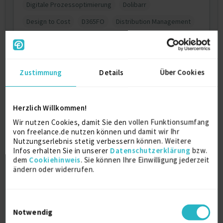
Digitale Prozessoptimierung
Dolibarr
Design to Cost
D365FO
Distribution Management
Defender XDR
DO-178C
DV360
Datengetriebenes Marketing
Drehbuchschreiben
Zustimmung
Details
Über Cookies
DOX42
Drohnen
Data pipelines
Digitale Projekte
Dialog
Digital Consultant
Datenschutzbeauftragter (TÜV)
Device drivers
Herzlich Willkommen!
Wir nutzen Cookies, damit Sie den vollen Funktionsumfang
Demand Planning
Design-entwicklung
DaVinci
von freelance.de nutzen können und damit wir Ihr
Digital Adoption Platform
Nutzungserlebnis stetig verbessern können. Weitere
Infos erhalten Sie in unserer
Datenschutzerklärung
bzw.
Digitalisierungsmanagement
DMRZ
Datev Lodas
dem
Cookiehinweis
. Sie können Ihre Einwilligung jederzeit
ändern oder widerrufen.
D.velop
Druckerverwaltung
Dguv
Datev pro
DIN EN ISO 13849
Datenübertragungen
Einwilligungsauswahl
Datenbanküberwachung
DraftSight
Docebo
Notwendig