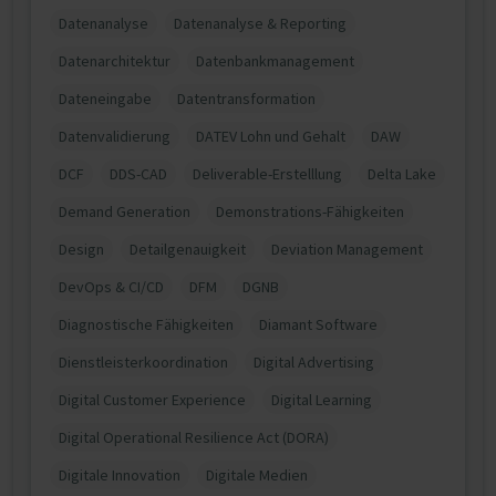
Datenanalyse
Datenanalyse & Reporting
Datenarchitektur
Datenbankmanagement
Dateneingabe
Datentransformation
Datenvalidierung
DATEV Lohn und Gehalt
DAW
DCF
DDS-CAD
Deliverable-Erstelllung
Delta Lake
Demand Generation
Demonstrations-Fähigkeiten
Design
Detailgenauigkeit
Deviation Management
DevOps & CI/CD
DFM
DGNB
Diagnostische Fähigkeiten
Diamant Software
Dienstleisterkoordination
Digital Advertising
Digital Customer Experience
Digital Learning
Digital Operational Resilience Act (DORA)
Digitale Innovation
Digitale Medien