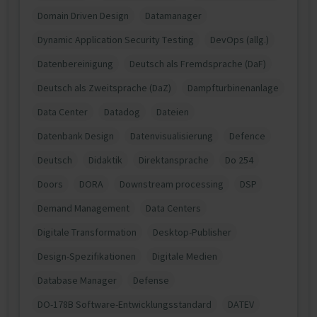
Domain Driven Design
Datamanager
Dynamic Application Security Testing
DevOps (allg.)
Datenbereinigung
Deutsch als Fremdsprache (DaF)
Deutsch als Zweitsprache (DaZ)
Dampfturbinenanlage
Data Center
Datadog
Dateien
Datenbank Design
Datenvisualisierung
Defence
Deutsch
Didaktik
Direktansprache
Do 254
Doors
DORA
Downstream processing
DSP
Demand Management
Data Centers
Digitale Transformation
Desktop-Publisher
Design-Spezifikationen
Digitale Medien
Database Manager
Defense
DO-178B Software-Entwicklungsstandard
DATEV