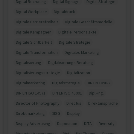
Digital Recruiting
Digital Signage
Digital Strategie
Digital Workplace
Digitaldruck
Digitale Barrierefreiheit
Digitale Geschäftsmodelle
Digitale Kampagnen
Digitale Personalakte
Digitale Sichtbarkeit
Digitale Strategie
Digitale Transformation
Digitales Marketing
Digitalisierung
Digitalisierungs Beratung
Digitalisierungsstrategie
Digitalization
Digitalmarketing
Digitalstrategie
DIN EN 1090-2
DIN EN ISO 14971
DIN EN ISO 45001
Dipl.-Ing.
Director of Photography
Directus
Direktansprache
Direktmarketing
DISG
Display
Display Advertising
Disposition
DITA
Diversity
Diversity Management
Divi
Divi Theme
Django