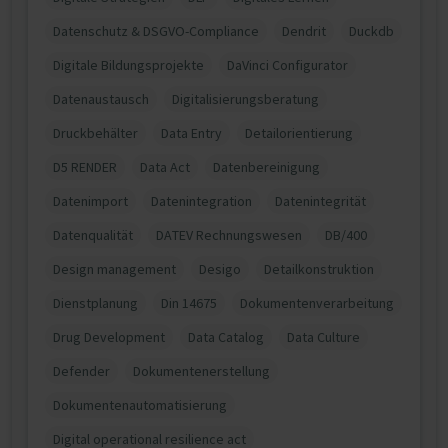
Datenschutz & DSGVO-Compliance
Dendrit
Duckdb
Digitale Bildungsprojekte
DaVinci Configurator
Datenaustausch
Digitalisierungsberatung
Druckbehälter
Data Entry
Detailorientierung
D5 RENDER
Data Act
Datenbereinigung
Datenimport
Datenintegration
Datenintegrität
Datenqualität
DATEV Rechnungswesen
DB/400
Design management
Desigo
Detailkonstruktion
Dienstplanung
Din 14675
Dokumentenverarbeitung
Drug Development
Data Catalog
Data Culture
Defender
Dokumentenerstellung
Dokumentenautomatisierung
Digital operational resilience act