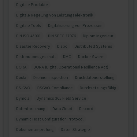
Digitale Produkte
Digitale Regelung von Leistungselektronik
Digitale Tools
Digitalisierung von Prozessen
DIN ISO 45001
DIN SPEC 27076
Diplom Ingenieur
Disaster Recovery
Dispo
Distributed Systems
Distributionsgeschäft
DMC
Docker Swarm
DORA
DORA (Digital Operational Resilience Act)
Doula
Drohneninspektion
Druckdatenerstellung
DS-GVO
DSGVO-Compliance
Durchsetzungsfähig
Dymola
Dynamics 365 Field Service
Datenforschung
Data Cloud
Discord
Dynamic Host Configuration Protocol
Dokumentenprüfung
Daten Strategie