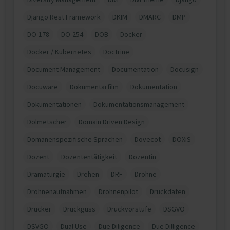
Django Rest Framework
DKIM
DMARC
DMP
DO-178
DO-254
DOB
Docker
Docker / Kubernetes
Doctrine
Document Management
Documentation
Docusign
Docuware
Dokumentarfilm
Dokumentation
Dokumentationen
Dokumentationsmanagement
Dolmetscher
Domain Driven Design
Domänenspezifische Sprachen
Dovecot
DOXiS
Dozent
Dozententätigkeit
Dozentin
Dramaturgie
Drehen
DRF
Drohne
Drohnenaufnahmen
Drohnenpilot
Druckdaten
Drucker
Druckguss
Druckvorstufe
DSGVO
DSVGO
Dual Use
Due Diligence
Due Dilligence