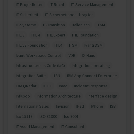
IT-Projektleiter
IT-Recht
IT-Service Management
IT-Sicherheit
IT-Sicherheitsbeauftragter
IT-Systeme
IT-Transition
Italienisch
ITAM
ITIL 3
ITIL 4
ITIL Expert
ITIL Foundation
ITIL v3 Foundation
ITIL4
ITSM
Ivanti DSM
Ivanti Workspace Control
IVDR
IX-Haus
Infrastructure as Code (IaC)
Integrationsberatung
Integration Suite
I18N
IBM App Connect Enterprise
IBM QRadar
IDOC
Imac
Incident Response
Influxdb
Information Architecture
Interface design
International Sales
Invision
IPad
IPhone
ISB
Iso 15118
ISO 31000
Iso 9001
IT Asset Management
IT Consultant