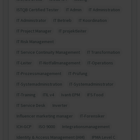
ISTQB Certified Tester
IT Admin
IT Administration
IT Administrator
IT Betrieb
IT Koordination
IT Project Manager
IT projektleiter
IT Risk Management
IT Service Continuity Management
IT Transformation
IT-Leiter
IT-Notfallmanagement
IT-Operations
IT-Prozessmanagement
IT-Prüfung
IT-Systemadministration
IT-Systemadministrator
IT-Training
ITIL v4
Ivanti EPM
IFS Food
IT Service Desk
Inverter
Influencer marketing manager
IT-Forensiker
ICH-GCP
ISO 9000
Integrationsmanagement
Identity & Access Management (IAM)
IPMA Level C