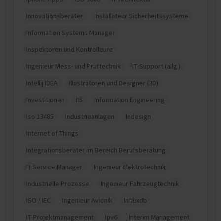
Innovationsberater
Installateur Sicherheitssysteme
Information Systems Manager
Inspektoren und Kontrolleure
Ingenieur Mess- und Prüftechnik
IT-Support (allg.)
Intellij IDEA
Illustratoren und Designer (3D)
Investitionen
IIS
Information Engineering
Iso 13485
Industrieanlagen
Indesign
Internet of Things
Integrationsberater im Bereich Berufsberatung
IT Service Manager
Ingenieur Elektrotechnik
Industrielle Prozesse
Ingenieur Fahrzeugtechnik
ISO / IEC
Ingenieur Avionik
Influxdb
IT-Projektmanagement
Ipv6
Interim Management