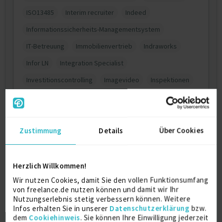
ISO13485
Interim recruiter
Indeed
Informationssicherheits-Managementsystem
IT-Betreuung
Immobilienvertrieb
Indraworks
Infor LN
Integration Specialist
Investitionscontrolling
Imagevideo
Inspektionen
IBM BAW
Implementierung HR Software
IT-Systemintegration
Incentives
Integrationstests
Zustimmung
Details
Über Cookies
Integration Management
Internationale Projektsteuerung
IAR
Interface Management
Herzlich Willkommen!
Wir nutzen Cookies, damit Sie den vollen Funktionsumfang
Individuelle Entwicklungsplanung
IT Projektmanager
von freelance.de nutzen können und damit wir Ihr
Integration Architektur
ISO14155
Nutzungserlebnis stetig verbessern können. Weitere
Infos erhalten Sie in unserer
Datenschutzerklärung
bzw.
Insolvenzbegleitung
ITl
I2c
IBM DataStage
dem
Cookiehinweis
. Sie können Ihre Einwilligung jederzeit