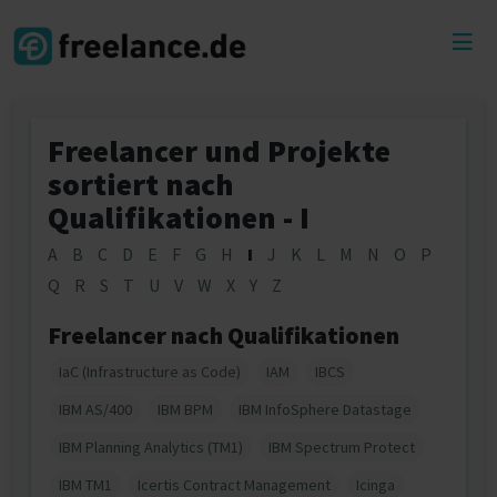
Toggl
menu
Freelancer und Projekte
sortiert nach
Qualifikationen - I
A
B
C
D
E
F
G
H
I
J
K
L
M
N
O
P
Q
R
S
T
U
V
W
X
Y
Z
Freelancer nach Qualifikationen
IaC (Infrastructure as Code)
IAM
IBCS
IBM AS/400
IBM BPM
IBM InfoSphere Datastage
IBM Planning Analytics (TM1)
IBM Spectrum Protect
IBM TM1
Icertis Contract Management
Icinga