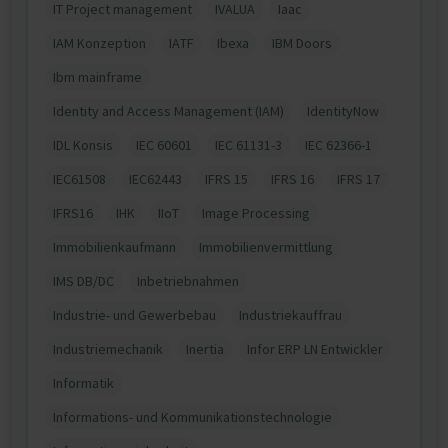
IT Project management
IVALUA
Iaac
IAM Konzeption
IATF
Ibexa
IBM Doors
Ibm mainframe
Identity and Access Management (IAM)
IdentityNow
IDL Konsis
IEC 60601
IEC 61131-3
IEC 62366-1
IEC61508
IEC62443
IFRS 15
IFRS 16
IFRS 17
IFRS16
IHK
IIoT
Image Processing
Immobilienkaufmann
Immobilienvermittlung
IMS DB/DC
Inbetriebnahmen
Industrie- und Gewerbebau
Industriekauffrau
Industriemechanik
Inertia
Infor ERP LN Entwickler
Informatik
Informations- und Kommunikationstechnologie