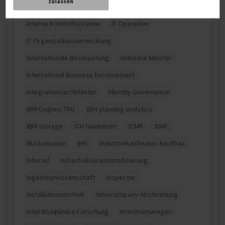
zulassen
Information Security Management System (ISMS)
Interne Kontrollsysteme
IT Operation
IT Organisationsentwicklung
Internationale Besteuerung
Industrie Meister
International Business Development
Integrationsarchitektur
Identity Governance
IBM Cognos TM1
IBM planning analytics
IBM storage
ICH Guidelines
ICMR
IDMC
Illustrationen
IMS
Industriekaufmann/-kauffrau
Infocad
Infrastrukturautomatisierung
Ingenieurwissenschaft
Inspector
Installationstechnik
Intercompany-Abstimmung
Interdisziplinäre Forschung
Interimsmanager