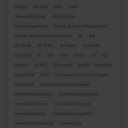
Icinga2
Ideation
Idee
Ideen
Ideenentwicklung
Ideenfindung
Ideenmanagement
Identity & Access Management
Identity and Access Management
Idl
IDM
IEC 61508
IEC 61511
IEC 62304
IEC 62366
IEC 62443
Ifc
Ifix
IFRS
IFRS 9
IFS
IIQ
IKAROS
ILE RPG
Illustration
IMACD
Imagefilm
Imagefilme
IMDS
Immissionsschutzbeauftragter
Immobilien
Immobilien Sachverständiger
Immobilienbewertung
Immobilienentwicklung
Immobilienfachwirt
Immobilienfotografie
Immobilienmakler
Immobilienmanagement
Immobilienverwaltung
Immunologie