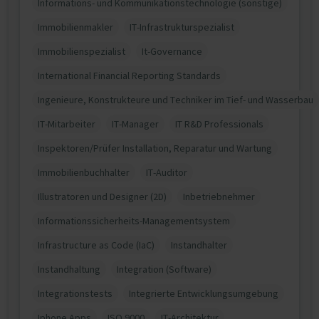
Informations- und Kommunikationstechnologie (sonstige)
Immobilienmakler
IT-Infrastrukturspezialist
Immobilienspezialist
It-Governance
International Financial Reporting Standards
Ingenieure, Konstrukteure und Techniker im Tief- und Wasserbau
IT-Mitarbeiter
IT-Manager
IT R&D Professionals
Inspektoren/Prüfer Installation, Reparatur und Wartung
Immobilienbuchhalter
IT-Auditor
Illustratoren und Designer (2D)
Inbetriebnehmer
Informationssicherheits-Managementsystem
Infrastructure as Code (IaC)
Instandhalter
Instandhaltung
Integration (Software)
Integrationstests
Integrierte Entwicklungsumgebung
Iphone Apps
ISO 9000
IT-Architektur