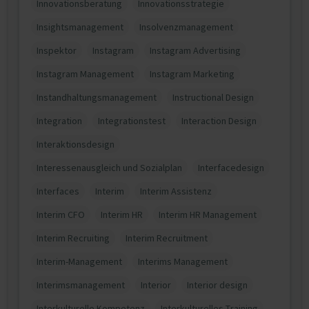
Innovationsberatung
Innovationsstrategie
Insightsmanagement
Insolvenzmanagement
Inspektor
Instagram
Instagram Advertising
Instagram Management
Instagram Marketing
Instandhaltungsmanagement
Instructional Design
Integration
Integrationstest
Interaction Design
Interaktionsdesign
Interessenausgleich und Sozialplan
Interfacedesign
Interfaces
Interim
Interim Assistenz
Interim CFO
Interim HR
Interim HR Management
Interim Recruiting
Interim Recruitment
Interim-Management
Interims Management
Interimsmanagement
Interior
Interior design
Interkulturelle Kompetenz
Interkulturelles Training