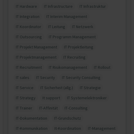
IT Hardware
IT Infrastructure
IT Infrastruktur
IT Integration
IT Interim Management
IT Koordinator
IT Leitung
IT Netzwerk
IT Outsourcing
IT Programm Management
IT Projekt Management
IT Projektleitung
IT Projektmanagement
IT Recruiting
IT Recruitment
IT Risikomanagement
IT Rollout
IT sales
IT Security
IT Security Consulting
IT Service
IT Sicherheit (allg.)
IT Strategie
IT Strategy
It support
IT Systemelektroniker
IT Trainer
IT-Affinität
IT-Consulting
IT-Dokumentation
IT-Grundschutz
IT-Kommunikation
It-Koordination
IT-Management