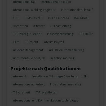
International tax
International Taxation
International welding engineer
Internationaler Einkauf
IOSH
IPMA Level B
ISO / IEC 62443
ISO 61508
Isometrien
It tester
IT-Teamleitung
ITIL Strategic Leader
Industriealisierung
ISO 20022
ICEM
IT Projekt
Interim Payroll
Incident Management
Industrieautomatisierung
Instrumentelle Analytik
Injection molding
Projekte nach Qualifikationen
Informatik
Installation / Montage / Wartung
ITIL
Informationssicherheit
Inbetriebnahme (allg.)
IT Sicherheit
IT-Projektleiter
Informations- und Kommunikationstechnologie