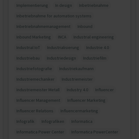
Implementierung
In design
Inbetriebnahme
Inbetriebnahme for automation systems
Inbetriebnahmemanagement
Inbound
Inbound Marketing
INCA
Industrial engineering
Industrial IoT
Industrialisierung
Industrie 4.0
Industriebau
Industriedesign
Industriefilm
Industriefotografie
Industriekaufmann
Industriemechaniker
Industriemeister
Industriemeister Metall
Industry 4.0
Influencer
Influencer Management
Influencer Marketing
Influencer Relations
Influencermarketing
Infografik
Infografiken
Informatica
Informatica Power Center
Informatica PowerCenter