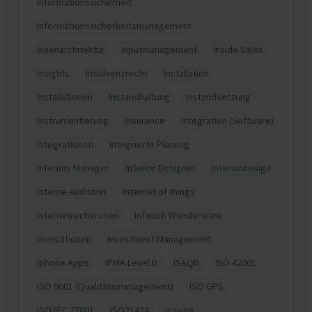
Informationssicherheit
Informationssicherheitsmanagement
Innenarchitektur
Inputmanagement
Inside Sales
Insights
Insolvenzrecht
Installation
Installationen
Instandhaltung
Instandsetzung
Instrumentierung
Insurance
Integration (Software)
Integrationen
Integrierte Planung
Interims Manager
Interior Designer
Interiordesign
Interne Auditorin
Internet of things
Internetrecherchen
InTouch Wonderware
Investitionen
Investment Management
Iphone Apps
IPMA Level D
ISAQB
ISO 42001
ISO 9001 (Qualitätsmanagement)
ISO GPS
ISO/IEC 27001
ISO21434
Issuing