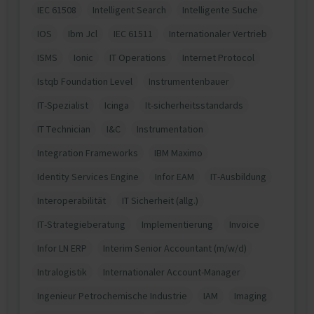
IEC 61508
Intelligent Search
Intelligente Suche
IOS
Ibm Jcl
IEC 61511
Internationaler Vertrieb
ISMS
Ionic
IT Operations
Internet Protocol
Istqb Foundation Level
Instrumentenbauer
IT-Spezialist
Icinga
It-sicherheitsstandards
IT Technician
I&C
Instrumentation
Integration Frameworks
IBM Maximo
Identity Services Engine
Infor EAM
IT-Ausbildung
Interoperabilität
IT Sicherheit (allg.)
IT-Strategieberatung
Implementierung
Invoice
Infor LN ERP
Interim Senior Accountant (m/w/d)
Intralogistik
Internationaler Account-Manager
Ingenieur Petrochemische Industrie
IAM
Imaging