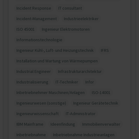
Incident Response
IT consultant
Incident-Management
Industrieelektriker
ISO 45001
Ingenieur Elektromotoren
Informationstechnologie
Ingenieur Kühl-, Luft- und Heizungstechnik
IFRS
Installation und Wartung von Wärmepumpen
Industrial Engineer
Infrastrukturarchitektur
Industrialisierung
IT-Techniker
Infor
Inbetriebnehmer Maschinen/Anlagen
ISO-14001
Ingenieurwesen (sonstige)
Ingenieur Gerätetechnik
Ingenieurwissenschaft
IT-Administrator
IBM Mainframe
Ideenfindung
Immobilienverwalter
Inbetriebnahme
Inbetriebnahme Industrieanlagen