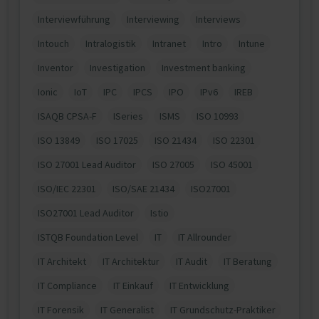
Interviewführung
Interviewing
Interviews
Intouch
Intralogistik
Intranet
Intro
Intune
Inventor
Investigation
Investment banking
Ionic
IoT
IPC
IPCS
IPO
IPv6
IREB
ISAQB CPSA-F
ISeries
ISMS
ISO 10993
ISO 13849
ISO 17025
ISO 21434
ISO 22301
ISO 27001 Lead Auditor
ISO 27005
ISO 45001
ISO/IEC 22301
ISO/SAE 21434
ISO27001
ISO27001 Lead Auditor
Istio
ISTQB Foundation Level
IT
IT Allrounder
IT Architekt
IT Architektur
IT Audit
IT Beratung
IT Compliance
IT Einkauf
IT Entwicklung
IT Forensik
IT Generalist
IT Grundschutz-Praktiker