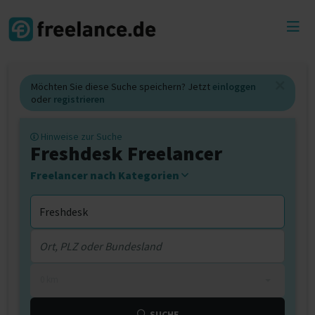
Toggl
menu
Möchten Sie diese Suche speichern? Jetzt
einloggen
oder
registrieren
Hinweise zur Suche
Freshdesk Freelancer
Freelancer nach Kategorien
0 km
SUCHE