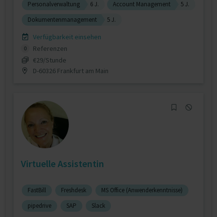
Personalverwaltung
6 J.
Account Management
5 J.
Dokumentenmanagement
5 J.
Verfügbarkeit einsehen
Referenzen
0
€29/Stunde
D-60326 Frankfurt am Main
Virtuelle Assistentin
FastBill
Freshdesk
MS Office (Anwenderkenntnisse)
pipedrive
SAP
Slack