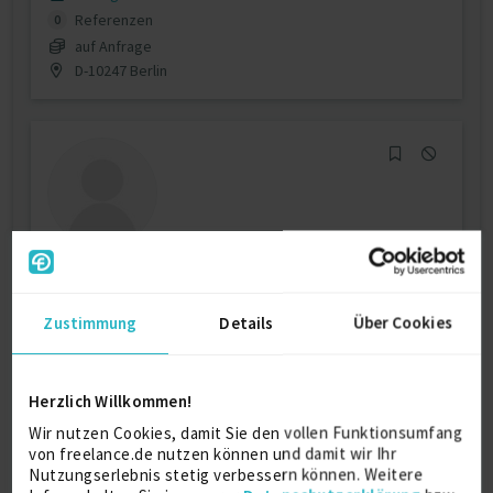
Referenzen
0
auf Anfrage
D-10247 Berlin
Customer Support/Kundenbetreuung
Zustimmung
Details
Über Cookies
1st Level Support / UHD
7 J.
CRM (Customer Relationship Management)
7 J.
Herzlich Willkommen!
Verfügbarkeit einsehen
Wir nutzen Cookies, damit Sie den vollen Funktionsumfang
Referenzen
0
von freelance.de nutzen können und damit wir Ihr
auf Anfrage
Nutzungserlebnis stetig verbessern können. Weitere
85133 Rhodos