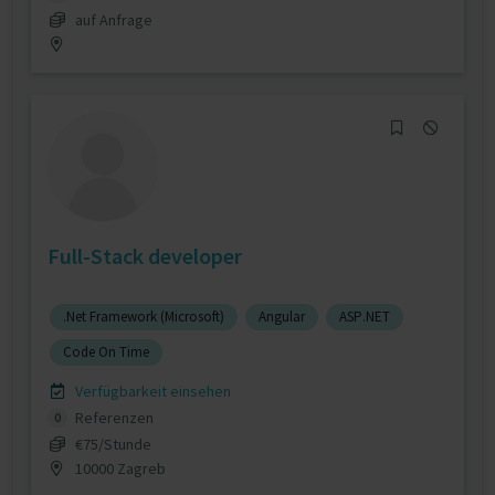
auf Anfrage
Full-Stack developer
.Net Framework (Microsoft)
Angular
ASP.NET
Code On Time
Verfügbarkeit einsehen
Referenzen
0
€75/Stunde
10000 Zagreb