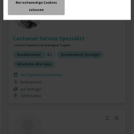
Nur notwendige Cookies
zulassen
Customer Service Spezialist
zuletzt online vor wenigen Tagen
Kundenberater
4 J.
Kundendienst (Sonstige)
Mitarbeiter After-Sales
Verfügbarkeit einsehen
Referenzen
0
auf Anfrage
3059 Vratsa