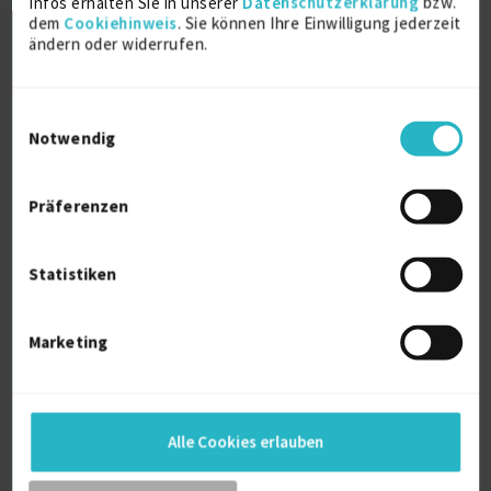
Infos erhalten Sie in unserer
Datenschutzerklärung
bzw.
dem
Cookiehinweis
. Sie können Ihre Einwilligung jederzeit
ändern oder widerrufen.
Einwilligungsauswahl
Notwendig
Präferenzen
Interim- / Projektmanagement / PMO
E-Commerce
Handel
Kommunikation (allg.)
Statistiken
Projektmanagement
Marketing
Verfügbarkeit einsehen
Referenzen
0
auf Anfrage
Bremen Deutschland
Alle Cookies erlauben