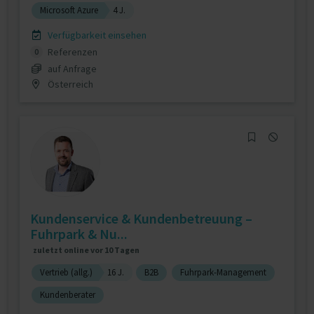
Microsoft Azure
4 J.
Verfügbarkeit einsehen
Referenzen
0
auf Anfrage
Österreich
Kundenservice & Kundenbetreuung –
Fuhrpark & Nu...
zuletzt online vor 10 Tagen
Vertrieb (allg.)
16 J.
B2B
Fuhrpark-Management
Kundenberater