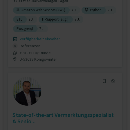
zuletzt online vor wenigen Tagen
Amazon Web Services (AWS)
7 J.
Python
7 J.
ETL
7 J.
IT-Support (allg.)
7 J.
Postgresql
7 J.
Verfügbarkeit einsehen
Referenzen
0
€70 - €110/Stunde
D-53639 Königswinter
State-of-the-art Vermarktungsspezialist
& Senio...