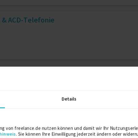
L & ACD-Telefonie
B-Telefonie & -Terminierung
Details
teller
Bloggen
S 365/Exchange/Intune/Teams
ng von freelance.de nutzen können und damit wir Ihr Nutzungserle
hinweis
. Sie können Ihre Einwilligung jederzeit ändern oder widerr