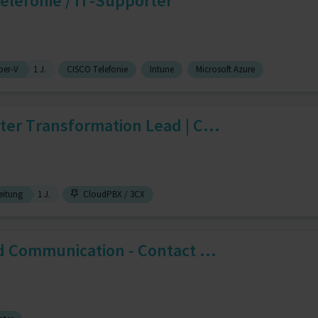
Telefonie / IT-Supporter
per-V
1 J.
CISCO Telefonie
Intune
Microsoft Azure
ter Transformation Lead | C...
eitung
1 J.
CloudPBX / 3CX
ed Communication - Contact ...