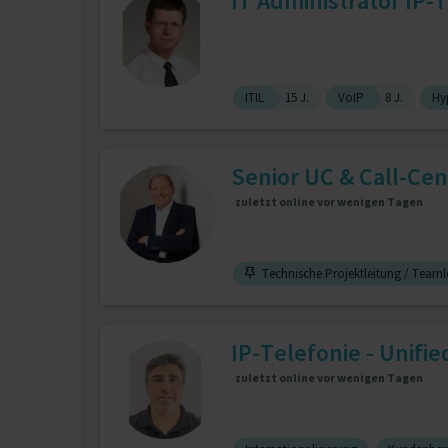
IT Administrator IP-
ITIL
15 J.
VoIP
8 J.
Hy
Senior UC & Call‑Cen
zuletzt online vor wenigen Tagen
Technische Projektleitung / Teaml
IP-Telefonie - Unifi
zuletzt online vor wenigen Tagen