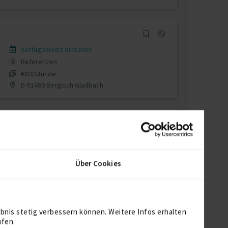
Verfügbarkeit einsehen
Referenzen
0
€80/Stunde
D-51469 Bergisch Gladbach
Verfügbarkeit einsehen
Referenzen
0
Über Cookies
auf Anfrage
Hessen Deutschland
bnis stetig verbessern können. Weitere Infos erhalten
ufen.