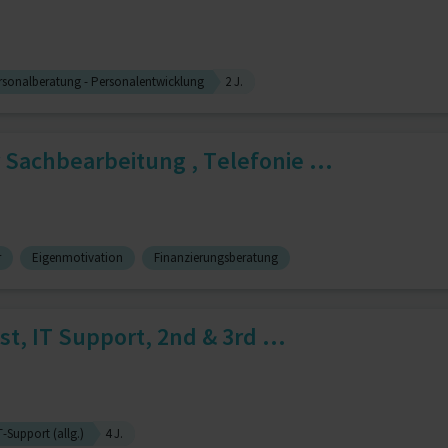
rsonalberatung - Personalentwicklung
2 J.
Sachbearbeitung , Telefonie ...
r
Eigenmotivation
Finanzierungsberatung
st, IT Support, 2nd & 3rd ...
T-Support (allg.)
4 J.