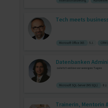
Internationalisierung
Kundenber
Tech meets business
Microsoft Office 365
5 J.
CRM (
Datenbanken Administ
zuletzt online vor wenigen Tagen
Microsoft SQL-Server (MS SQL)
8 J.
Trainerin, Mentorin 