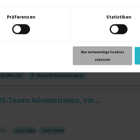
Präferenzen
Statistiken
g.)
Microsoft 365
 365 - AZURE - TEAMS - SECUR...
Nur notwendige Cookies
zulassen
ft Office 365
Microsoft SharePoint Server
S-Teams Administration, VoI...
3 J.
Cisco (allg.)
Cisco Switch