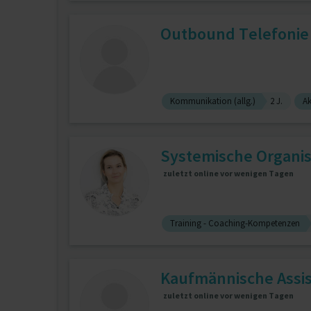
Outbound Telefonie
Kommunikation (allg.)
2 J.
Ak
Systemische Organis
zuletzt online vor wenigen Tagen
Training - Coaching-Kompetenzen
Kaufmännische Assist
zuletzt online vor wenigen Tagen