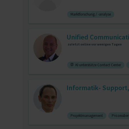
Marktforschung / -analyse
Unified Communicatio
zuletzt online vor wenigen Tagen
KI unterstütze Contact Center
Informatik- Support,
Projektmanagement
Prozessbe