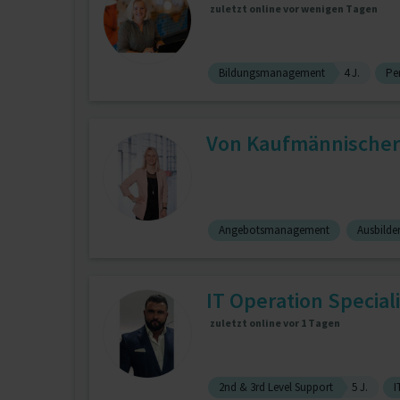
zuletzt online vor wenigen Tagen
Bildungsmanagement
4 J.
Pe
Von Kaufmännischer 
Angebotsmanagement
Ausbilde
IT Operation Speciali
zuletzt online vor 1 Tagen
2nd & 3rd Level Support
5 J.
I