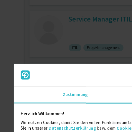
Service Manager ITI
ITIL
Projektmanagement
Text, Recherche, B2
zuletzt online vor 1 Tagen
Zustimmung
Akquise / Kontakt
Autor / Schrifts
Herzlich Willkommen!
IT-Administrator, M
Wir nutzen Cookies, damit Sie den vollen Funktionsumfa
Sie in unserer
Datenschutzerklärung
bzw. dem
Cookie