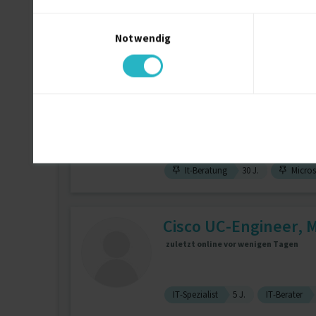
Einwilligungsauswahl
Notwendig
Active Directory
IT Sicherheit (all
SHAREPOINT - OFFICE
online
It-Beratung
30 J.
Microso
Cisco UC-Engineer, M
zuletzt online vor wenigen Tagen
IT-Spezialist
5 J.
IT-Berater