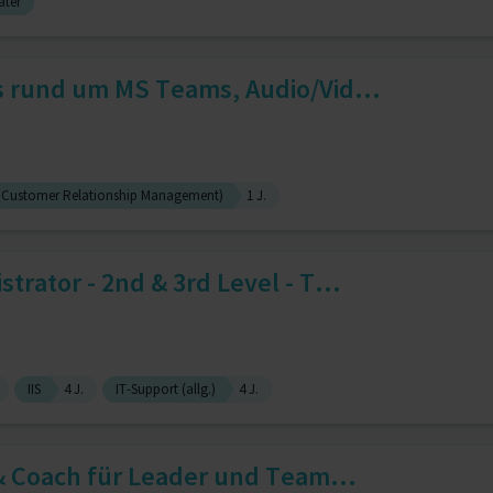
ater
 rund um MS Teams, Audio/Vid...
Customer Relationship Management)
1 J.
rator - 2nd & 3rd Level - T...
IIS
4 J.
IT-Support (allg.)
4 J.
& Coach für Leader und Team...